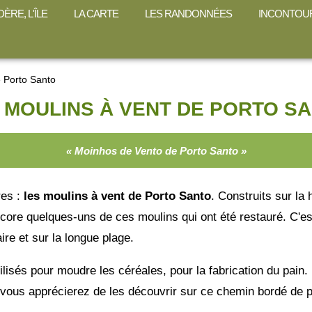
ÈRE, L'ÎLE
LA CARTE
LES RANDONNÉES
INCONTOU
e Porto Santo
 MOULINS À VENT DE PORTO S
« Moinhos de Vento de Porto Santo »
res :
les moulins à vent de Porto Santo
. Construits sur la
encore quelques-uns de ces moulins qui ont été restauré. C'es
ire et sur la longue plage.
ilisés pour moudre les céréales, pour la fabrication du pain. 
 vous apprécierez de les découvrir sur ce chemin bordé de p