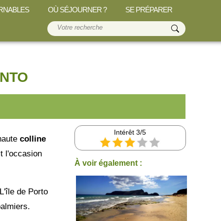
RNABLES
OÙ SÉJOURNER ?
SE PRÉPARER
ANTO
Intérêt 3/5
 haute
colline
t l'occasion
À voir également :
L'île de Porto
almiers.