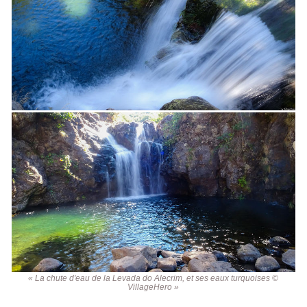
« La chute d'eau de la Levada do Alecrim, et ses eaux turquoises ©
VillageHero »