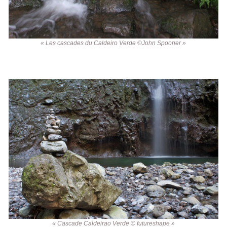
« Les cascades du Caldeiro Verde ©John Spooner »
« Cascade Caldeirao Verde © futureshape »