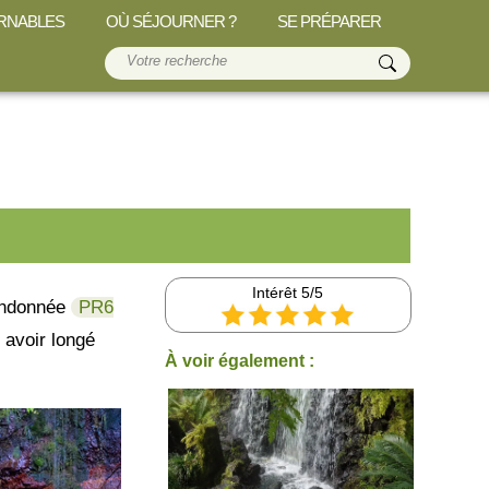
RNABLES
OÙ SÉJOURNER ?
SE PRÉPARER
Intérêt 5/5
randonnée
PR6
 avoir longé
À voir également :